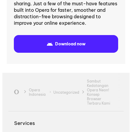
sharing. Just a few of the must-have features
built into Opera for faster, smoother and
distraction-free browsing designed to
improve your online experience.
Download now
Sambut
Kedatangan
Opera
Opera Neon!
Uncategorized
Indonesia
Konsep
Browser
Terbaru Kami
Services