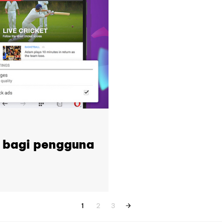
g bagi pengguna
1
2
3