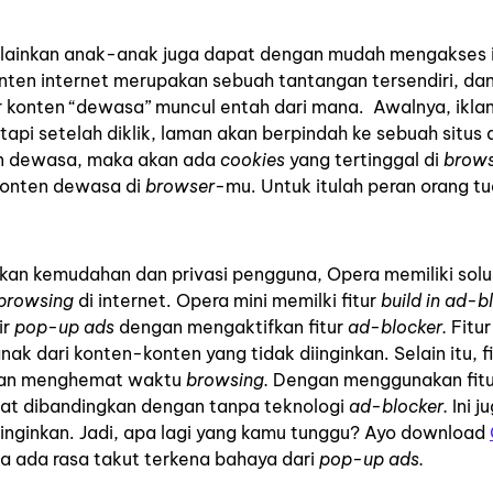
elainkan anak-anak juga dapat dengan mudah mengakses 
nten internet merupakan sebuah tantangan tersendiri, da
konten “dewasa” muncul entah dari mana. Awalnya, ikla
api setelah diklik, laman akan berpindah ke sebuah situs
n dewasa, maka akan ada
cookies
yang tertinggal di
brows
konten dewasa di
browser
-mu. Untuk itulah peran orang t
kan kemudahan dan privasi pengguna, Opera memiliki solu
browsing
di internet. Opera mini memilki fitur
build in ad-b
ir
pop-up ads
dengan mengaktifkan fitur
ad-blocker.
Fitur
 dari konten-konten yang tidak diinginkan. Selain itu, f
an menghemat waktu
browsing.
Dengan menggunakan fit
pat dibandingkan dengan tanpa teknologi
ad-blocker.
Ini j
iinginkan. Jadi, apa lagi yang kamu tunggu? Ayo download
pa ada rasa takut terkena bahaya dari
pop-up ads.