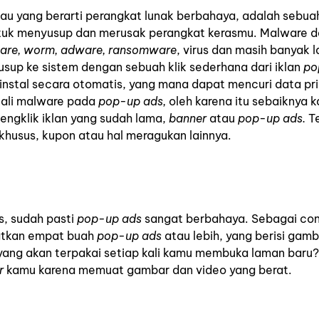
au yang berarti perangkat lunak berbahaya, adalah sebua
tuk menyusup dan merusak perangkat kerasmu. Malware 
ware, worm, adware, ransomware
, virus dan masih banyak la
up ke sistem dengan sebuah klik sederhana dari iklan
po
instal secara otomatis, yang mana dapat mencuri data pr
nali malware pada
pop-up ads,
oleh karena itu sebaiknya 
engklik iklan yang sudah lama,
banner
atau
pop-up ads.
T
khusus, kupon atau hal meragukan lainnya.
s, sudah pasti
pop-up ads
sangat berbahaya. Sebagai con
atkan empat buah
pop-up ads
atau lebih, yang berisi gam
yang akan terpakai setiap kali kamu membuka laman baru?
r
kamu karena memuat gambar dan video yang berat.