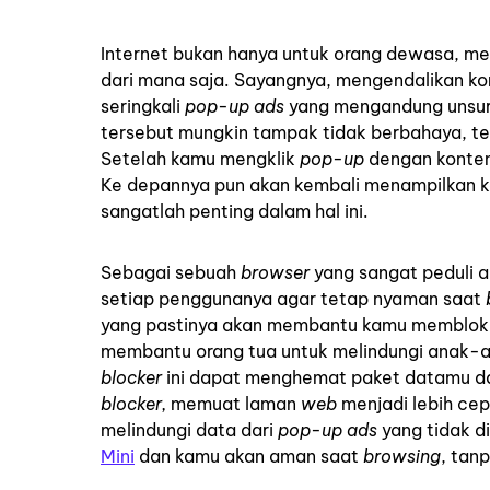
Internet bukan hanya untuk orang dewasa, m
dari mana saja. Sayangnya, mengendalikan ko
seringkali
pop-up ads
yang mengandung unsur 
tersebut mungkin tampak tidak berbahaya, tet
Setelah kamu mengklik
pop-up
dengan konte
Ke depannya pun akan kembali menampilkan 
sangatlah penting dalam hal ini.
Sebagai sebuah
browser
yang sangat peduli a
setiap penggunanya agar tetap nyaman saat
yang pastinya akan membantu kamu memblok
membantu orang tua untuk melindungi anak-anak
blocker
ini dapat menghemat paket datamu
d
blocker,
memuat laman
web
menjadi lebih ce
melindungi data dari
pop-up ads
yang tidak d
Mini
dan kamu akan aman saat
browsing
, tan