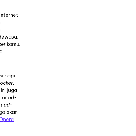
internet
n
n
 dewasa.
er
kamu.
ua
si bagi
locker
,
 ini juga
itur
ad-
ur
ad-
uga akan
Opera