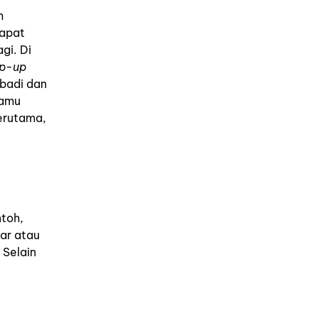
h
dapat
gi. Di
p-up
ibadi dan
kamu
erutama,
toh,
bar atau
 Selain