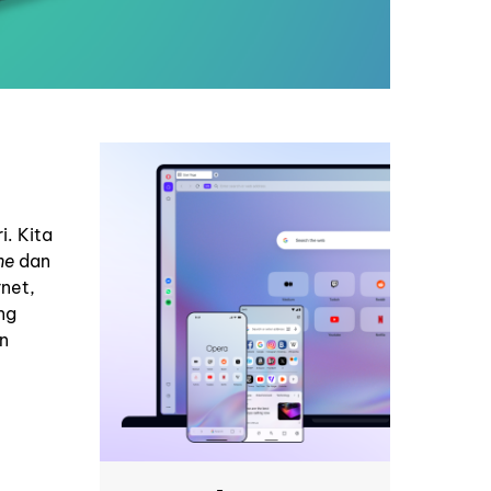
i. Kita
me
dan
rnet,
ng
n