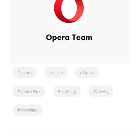
Opera Team
hemat
online
Opera
Opera Max
roaming
Saving
travelling