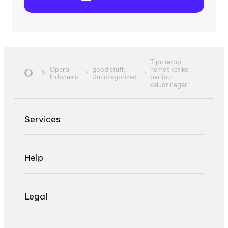
Tips tetap
Opera
good stuff,
hemat ketika
Indonesia
Uncategorized
berlibur
keluar negeri
Services
Help
Legal