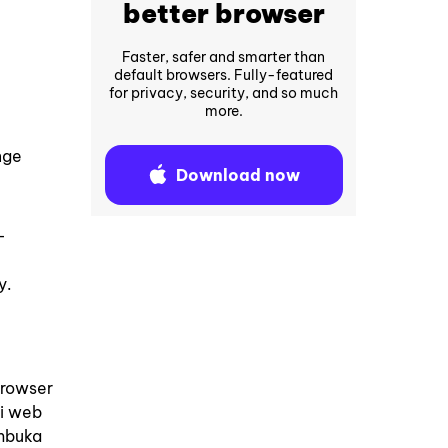
better browser
Faster, safer and smarter than
default browsers. Fully-featured
for privacy, security, and so much
more.
nge
Download now
–
y.
browser
di web
embuka