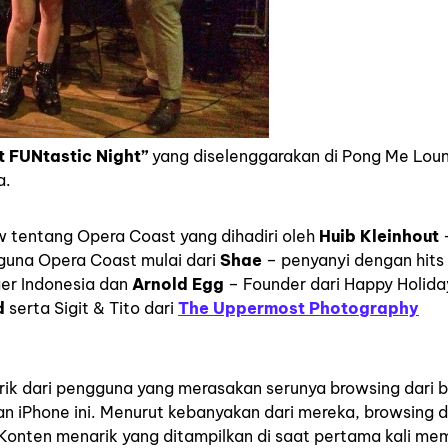
 FUNtastic Night”
yang diselenggarakan di Pong Me Lou
a.
w tentang Opera Coast yang dihadiri oleh
Huib Kleinhout
guna Opera Coast mulai dari
Shae
– penyanyi dengan hits
ger Indonesia dan
Arnold Egg
– Founder dari Happy Holida
d
serta Sigit & Tito dari
The Uppermost Photography
ik dari pengguna yang merasakan serunya browsing dari 
an iPhone ini. Menurut kebanyakan dari mereka, browsing 
onten menarik yang ditampilkan di saat pertama kali m