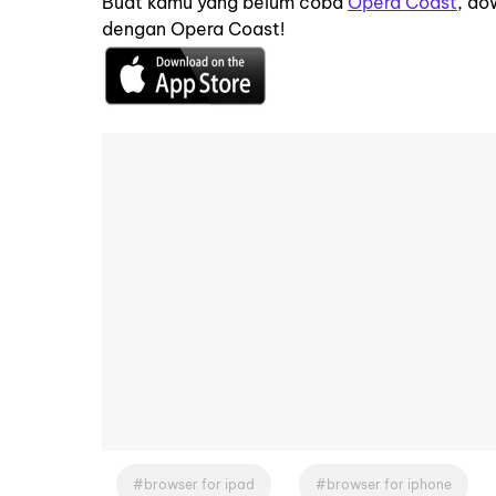
Buat kamu yang belum coba
Opera Coast
, do
dengan Opera Coast!
browser for ipad
browser for iphone