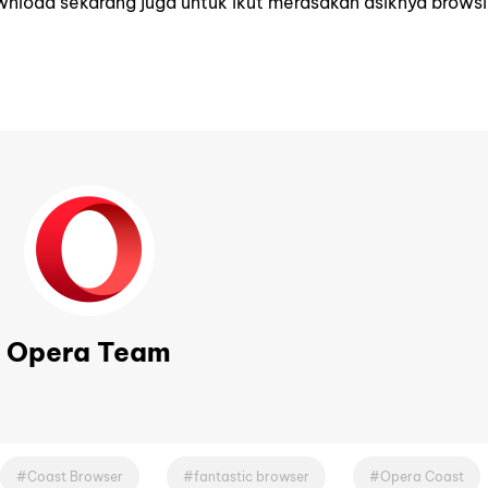
wnload sekarang juga untuk ikut merasakan asiknya brows
Opera Team
Coast Browser
fantastic browser
Opera Coast