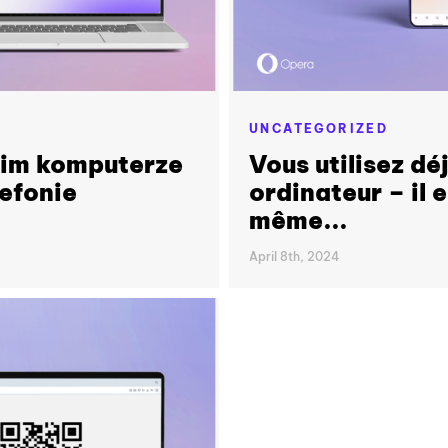
UNCATEGORIZED
oim komputerze
Vous utilisez dé
lefonie
ordinateur – il 
même...
April 8th, 2024