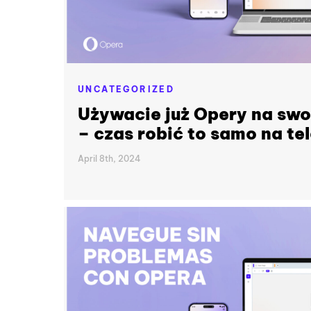
UNCATEGORIZED
Używacie już Opery na sw
– czas robić to samo na te
April 8th, 2024