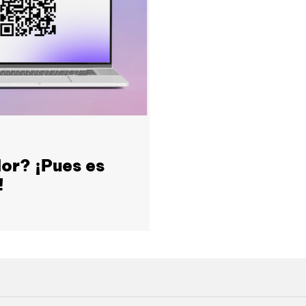
or? ¡Pues es
!