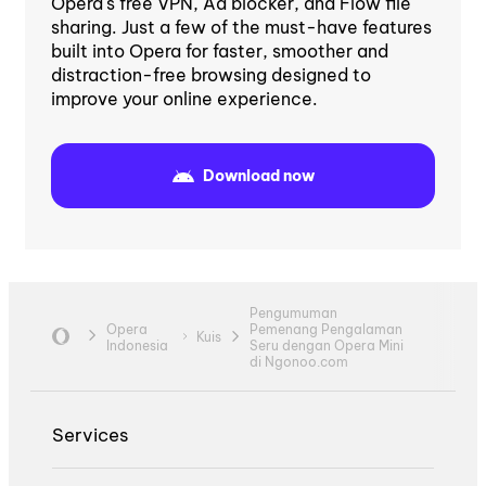
Opera's free VPN, Ad blocker, and Flow file
sharing. Just a few of the must-have features
built into Opera for faster, smoother and
distraction-free browsing designed to
improve your online experience.
Download now
Pengumuman
Opera
Pemenang Pengalaman
Kuis
Indonesia
Seru dengan Opera Mini
di Ngonoo.com
Services