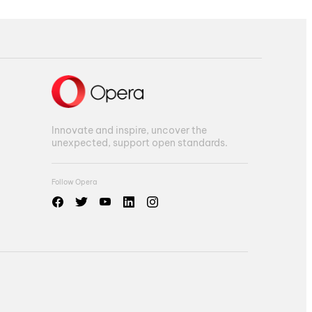
Innovate and inspire, uncover the
unexpected, support open standards.
Follow Opera