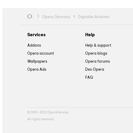
Opera Germany
Digitales Arbeiten
Services
Help
Addons
Help & support
Opera account
Opera blogs
Wallpapers
Opera forums
Opera Ads
Dev.Opera
FAQ
© 1995-2022 Opera Norway
All rights reserved