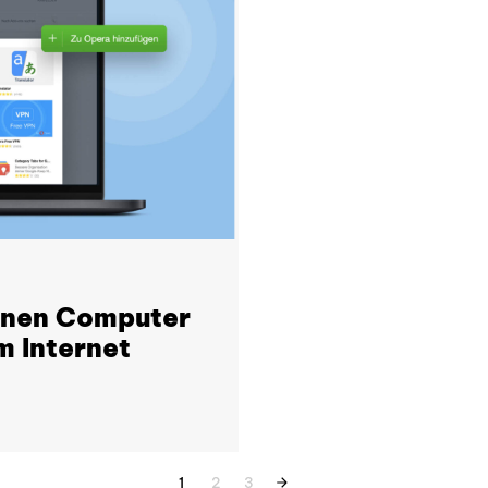
einen Computer
m Internet
1
2
3