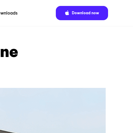
wnloads
Download now
ine