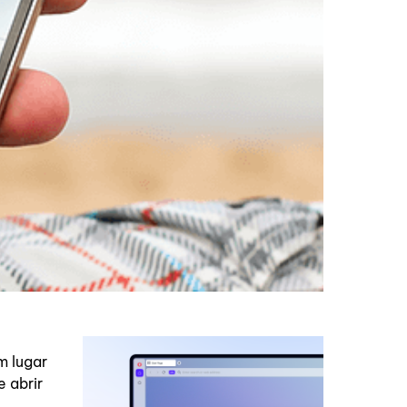
m lugar
 abrir