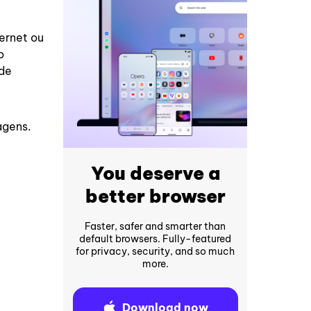
ernet ou
o
nde
agens.
You deserve a
better browser
Faster, safer and smarter than
default browsers. Fully-featured
for privacy, security, and so much
more.
Download now