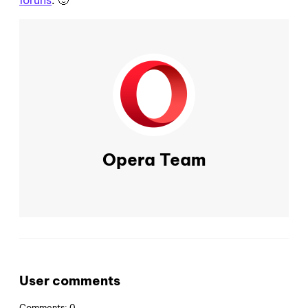
fóruns
. 🙂
Opera Team
User comments
Comments: 0