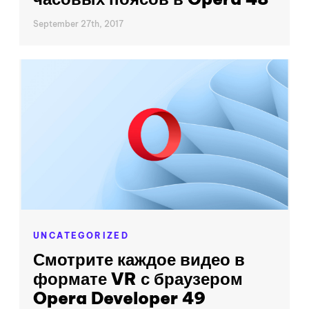
September 27th, 2017
UNCATEGORIZED
Смотрите каждое видео в
формате VR с браузером
Opera Developer 49