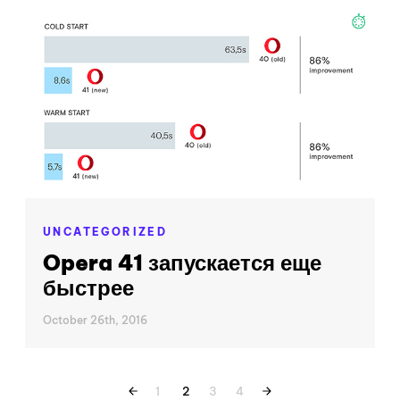
UNCATEGORIZED
Opera 41 запускается еще
быстрее
October 26th, 2016
1
2
3
4