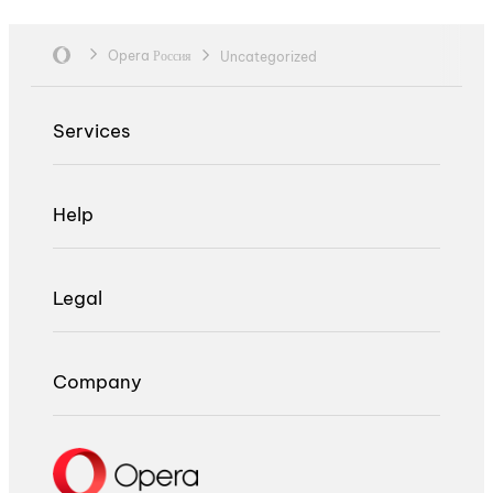
Opera Россия
Uncategorized
Services
Help
Legal
Company