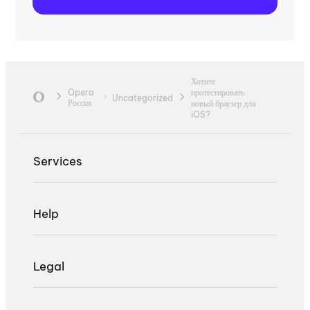
Хотите
Opera
протестировать
Uncategorized
Россия
новый браузер для
iOS?
Services
Help
Legal