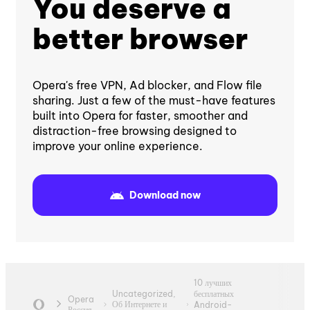
You deserve a
better browser
Opera's free VPN, Ad blocker, and Flow file
sharing. Just a few of the must-have features
built into Opera for faster, smoother and
distraction-free browsing designed to
improve your online experience.
Download now
10 лучших
Uncategorized,
бесплатных
Opera
Об Интернете и
Android-
Россия