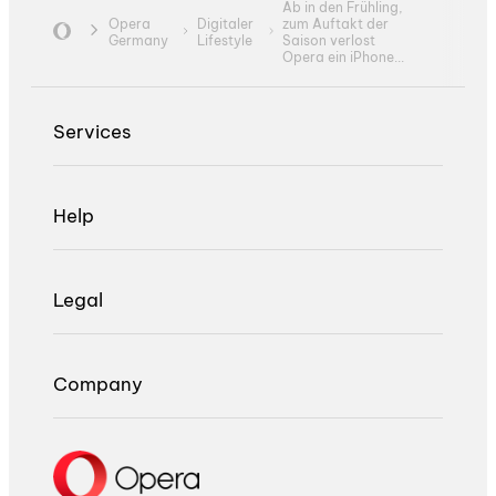
Ab in den Frühling,
Opera
Digitaler
zum Auftakt der
Germany
Lifestyle
Saison verlost
Opera ein iPhone...
Services
Help
Legal
Company