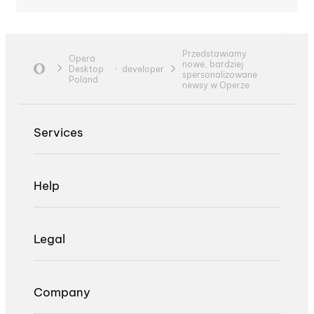
Przedstawiamy
Opera
nowe, bardziej
Desktop
developer
spersonalizowane
Poland
newsy w Operze
Services
Help
Legal
Company