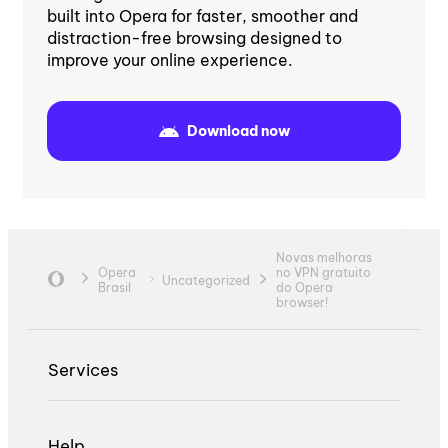
built into Opera for faster, smoother and
distraction-free browsing designed to
improve your online experience.
Download now
Novas melhoras
Opera
no VPN gratuito
Uncategorized
Brasil
do Opera
browser!
Services
Help