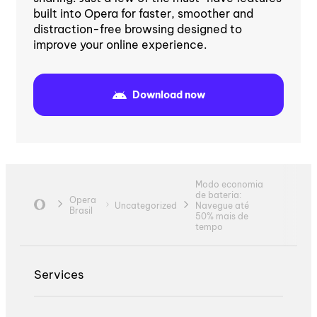
built into Opera for faster, smoother and
distraction-free browsing designed to
improve your online experience.
Download now
Modo economia
de bateria:
Opera
Uncategorized
Navegue até
Brasil
50% mais de
tempo
Services