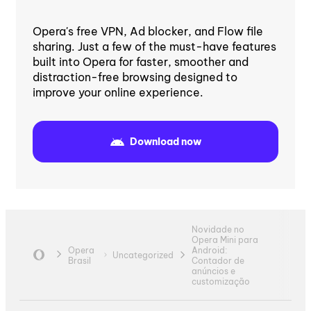
Opera's free VPN, Ad blocker, and Flow file
sharing. Just a few of the must-have features
built into Opera for faster, smoother and
distraction-free browsing designed to
improve your online experience.
Download now
Novidade no
Opera Mini para
Opera
Android:
Uncategorized
Brasil
Contador de
anúncios e
customização