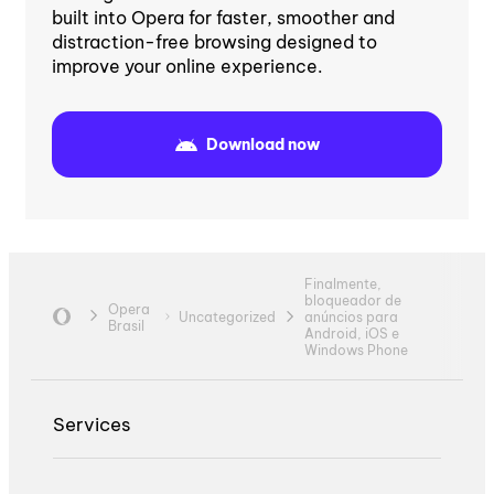
built into Opera for faster, smoother and
distraction-free browsing designed to
improve your online experience.
Download now
Finalmente,
bloqueador de
Opera
Uncategorized
anúncios para
Brasil
Android, iOS e
Windows Phone
Services