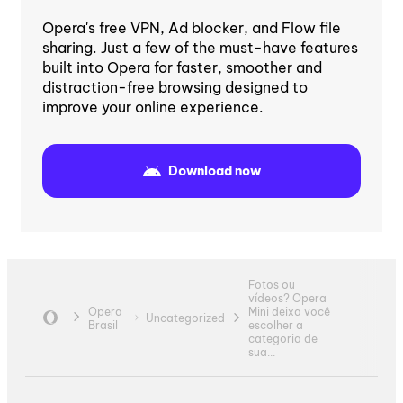
Opera's free VPN, Ad blocker, and Flow file
sharing. Just a few of the must-have features
built into Opera for faster, smoother and
distraction-free browsing designed to
improve your online experience.
Download now
Fotos ou
vídeos? Opera
Opera
Mini deixa você
Uncategorized
Brasil
escolher a
categoria de
sua...