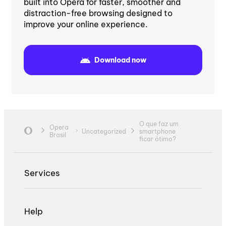
built into Opera for faster, smoother and
distraction-free browsing designed to
improve your online experience.
Download now
O que faz um
Opera
Uncategorized
smartphone
Brasil
ficar ótimo?
Services
Help