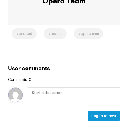
Opera Team
android
mobile
opera mini
User comments
Comments: 0
Log in to post