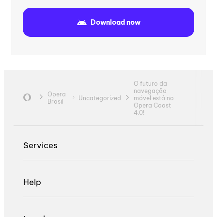
Download now
O futuro da
navegação
Opera
Uncategorized
móvel está no
Brasil
Opera Coast
4.0!
Services
Help