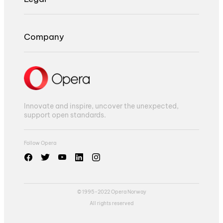
Company
Innovate and inspire, uncover the unexpected,
support open standards.
Follow Opera
© 1995-2022 Opera Norway
All rights reserved