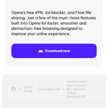
Opera's free VPN, Ad blocker, and Flow file
sharing. Just a few of the must-have features
built into Opera for faster, smoother and
distraction-free browsing designed to
improve your online experience.
Download now
Смотрите каждое
видео в формате
Opera
Uncategorized
VR с браузером
Россия
Opera
Developer 49