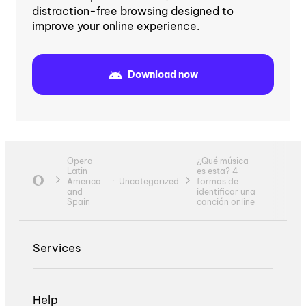
distraction-free browsing designed to
improve your online experience.
Download now
Opera
¿Qué música
Latin
es esta? 4
America
Uncategorized
formas de
and
identificar una
Spain
canción online
Services
Help