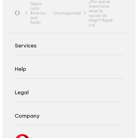
¿Por qué es
Opera
importante
Latin
tener la
America
Uncategorized
opción de
and
elegir? Apple
Spain
y el...
Services
Help
Legal
Company