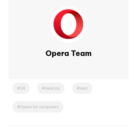
Opera Team
24
desktop
next
Opera for computers