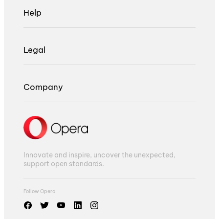
Help
Legal
Company
Innovate and inspire, uncover the unexpected,
support open standards.
Follow Opera