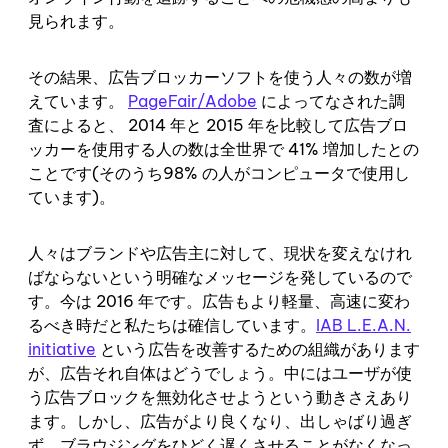
見られます。
その結果、広告ブロッカーソフトを使う人々の数が増
えています。
PageFair/Adobe
によってなされた調
査によると、 2014 年と 2015 年を比較して広告ブロ
ッカーを使用する人の数は全世界で 41% 増加したとの
ことです(そのうち98% の人がコンピュータで使用し
ています)。
人々はブランドや広告主に対して、現状を変えなけれ
ばならないという明確なメッセージを発しているので
す。今は 2016 年です。広告もより軽量、高速に変わ
るべき時だと私たちは確信しています。
IAB L.E.A.N.
initiative
という広告を改善するための組織があります
が、広告それ自体はどうでしょう。中にはユーザが使
う広告ブロックを無効化させようという動きさえあり
ます。しかし、広告がより良くなり、出しゃばり過ぎ
ず、ブラウジングをひどく遅くさせることがなくなっ