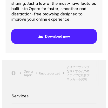
sharing. Just a few of the must-have features
built into Opera for faster, smoother and
distraction-free browsing designed to
improve your online experience.
Download now
よりブラウジング
を速くするためネ
Opera
Uncategorized
Japan
イティブな広告ブ
ロッカーを実装
Services