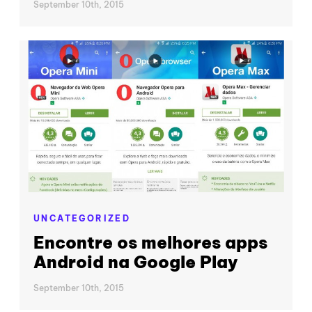
September 10th, 2015
UNCATEGORIZED
Encontre os melhores apps
Android na Google Play
September 10th, 2015