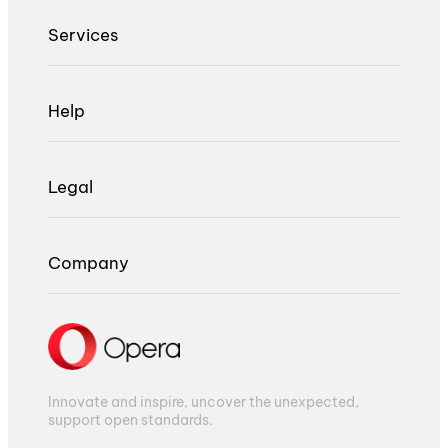
Services
Help
Legal
Company
Innovate and inspire, uncover the unexpected,
support open standards.