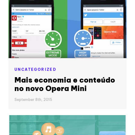
UNCATEGORIZED
Mais economia e conteúdo
no novo Opera Mini
September 8th, 2015