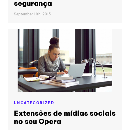
segurança
September 11th, 2015
UNCATEGORIZED
Extensões de mídias sociais
no seu Opera