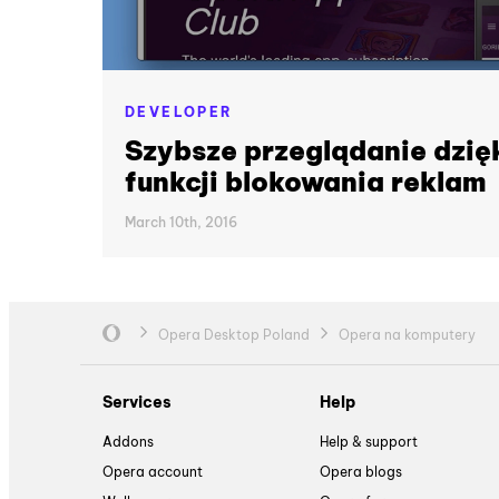
DEVELOPER
Szybsze przeglądanie dzię
funkcji blokowania reklam
March 10th, 2016
Opera Desktop Poland
Opera na komputery
Services
Help
Addons
Help & support
Opera account
Opera blogs