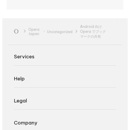
Android 向け
Opera
Opera でブック
Uncategorized
Japan
マークの共有
Services
Help
Legal
Company