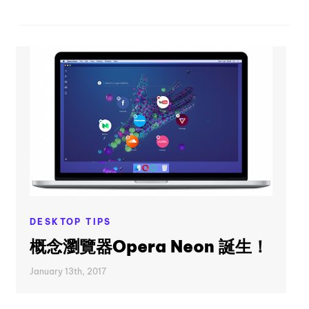
DESKTOP TIPS
概念瀏覽器Opera Neon 誕生！
January 13th, 2017