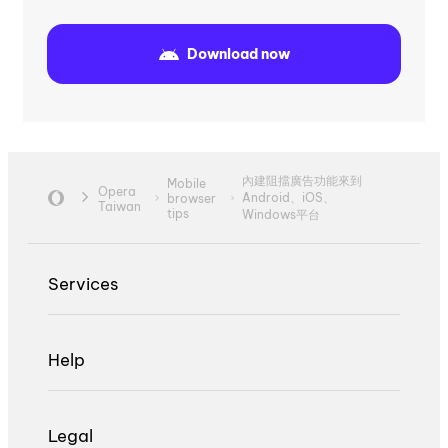
Download now
內建阻擋廣告功能來到
Mobile
Opera
Android、iOS、
browser
Taiwan
tips
Windows平台
Services
Help
Legal