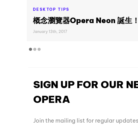
DESKTOP TIPS
概念瀏覽器Opera Neon 誕生
January 13th, 2017
SIGN UP FOR OUR 
OPERA
Join the mailing list for regular updat