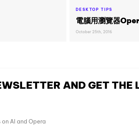
DESKTOP TIPS
！
電腦用瀏覽器Oper
October 25th, 2016
NEWSLETTER AND GET THE
es on AI and Opera