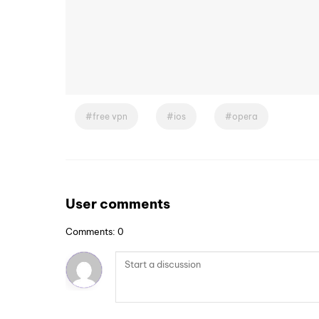
free vpn
ios
opera
User comments
Comments: 0