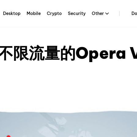
Desktop
Mobile
Crypto
Security
Other
Do
限流量的Opera V