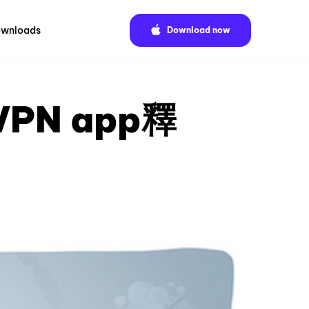
wnloads
Download now
PN app釋