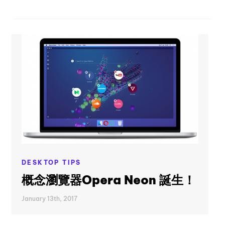
DESKTOP TIPS
概念瀏覽器Opera Neon 誕生！
January 13th, 2017