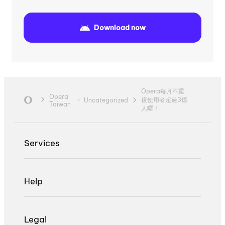
Download now
Opera每月不重
Opera
複使用者超過3億
Uncategorized
Taiwan
人囉！
Services
Help
Legal