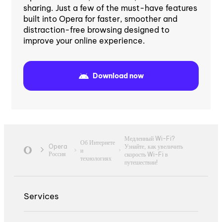
sharing. Just a few of the must-have features
built into Opera for faster, smoother and
distraction-free browsing designed to
improve your online experience.
Download now
Медленный Wi-Fi?
Об Интернете
Узнайте, как увеличить
Opera
и
Россия
скорость Wi-Fi в
технологиях
путешествии!
Services