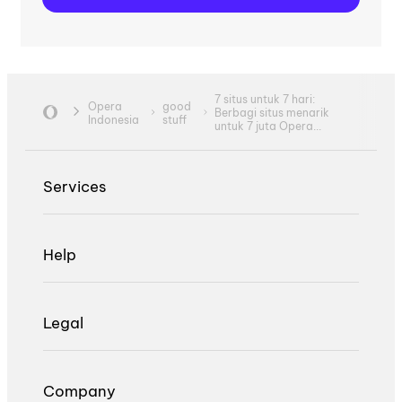
7 situs untuk 7 hari:
Opera
good
Berbagi situs menarik
Indonesia
stuff
untuk 7 juta Opera...
Services
Help
Legal
Company