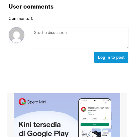
User comments
Comments: 0
Log in to post