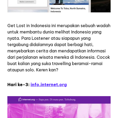
Get Lost in Indonesia ini merupakan sebuah wadah
untuk membantu dunia melihat Indonesia yang
nyata. Para Lostener atau siapapun yang
tergabung didalamnya dapat berbagi hati,
menyebarkan cerita dan mendapatkan informasi
dari perjalanan wisata mereka di Indonesia. Cocok
buat kalian yang suka travelling beramai-ramai
ataupun solo. Keren kan?
Hari ke-3:
info.internet.org