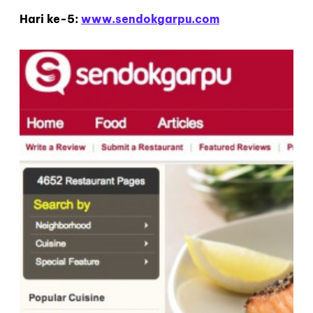
Hari ke-5:
www.sendokgarpu.com