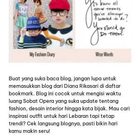
Buat yang suka baca blog, jangan lupa untuk
memasukkan blog dari Diana Rikasari di daftar
bookmark. Blog ini cocok untuk mengisi waktu
luang Sobat Opera yang suka update tentang
fashion, desain interior hingga kata bijak. Mau cari
inspirasi outfit untuk hari Lebaran tapi tetap
trendi? Cek langsung blognya, pasti bikin hari
kamu makin seru!